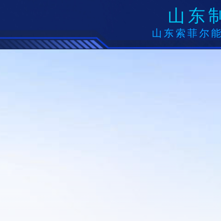
山东
山东索菲尔